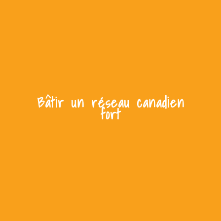
Bâtir un réseau canadien
fort