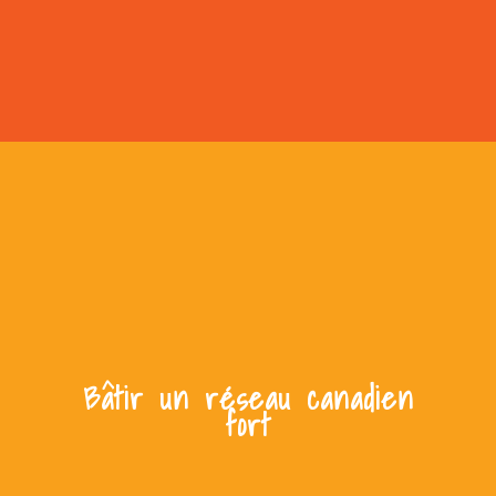
Bâtir un réseau canadien
fort