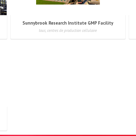
Sunnybrook Research Institute GMP Facility
tous, centres de production cellulaire