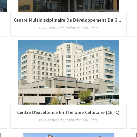
Centre Multidisciplinaire De Développement Du Génie Tissulaire (CMDGT)
tous, centres de production cellulaire
Centre D’excellence En Thérapie Cellulaire (CETC)
tous, centres de production cellulaire